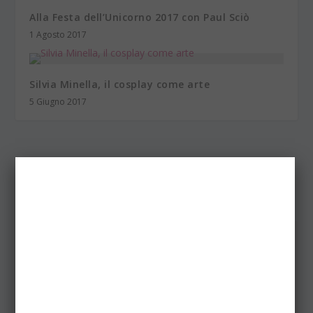
Alla Festa dell’Unicorno 2017 con Paul Sciò
1 Agosto 2017
Silvia Minella, il cosplay come arte
5 Giugno 2017
LASCIA UN COMMENTO
Il tuo indirizzo email non sarà pubblicato.
I campi obbligatori
sono contrassegnati
*