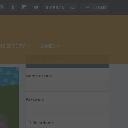
0 ITEMS
M E SERIE TV
GAMES
LA TUA AREA
Nome utente
Password
Ricordami