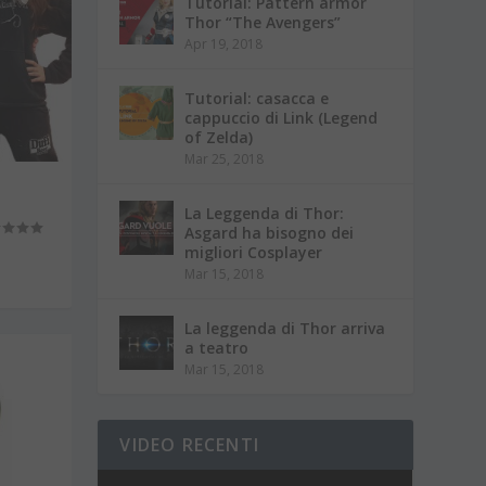
Tutorial: Pattern armor
Thor “The Avengers”
Apr 19, 2018
Tutorial: casacca e
cappuccio di Link (Legend
of Zelda)
Mar 25, 2018
La Leggenda di Thor:
Asgard ha bisogno dei
migliori Cosplayer
Mar 15, 2018
La leggenda di Thor arriva
a teatro
aker
|
0
Mar 15, 2018
VIDEO RECENTI