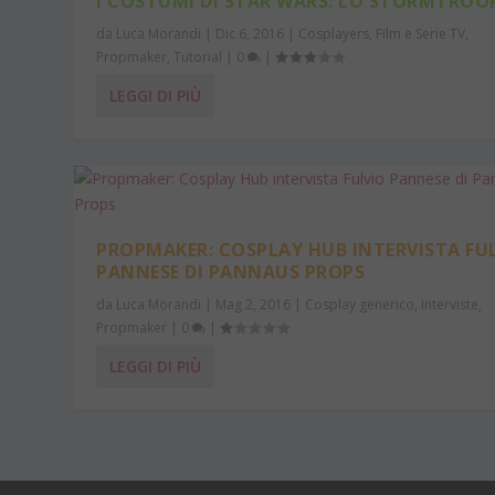
I COSTUMI DI STAR WARS: LO STORMTROO
da
Luca Morandi
|
Dic 6, 2016
|
Cosplayers
,
Film e Serie TV
,
Propmaker
,
Tutorial
|
0
|
LEGGI DI PIÙ
PROPMAKER: COSPLAY HUB INTERVISTA FU
PANNESE DI PANNAUS PROPS
da
Luca Morandi
|
Mag 2, 2016
|
Cosplay generico
,
Interviste
,
Propmaker
|
0
|
LEGGI DI PIÙ