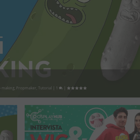
p making
,
Propmaker
,
Tutorial
|
1
|