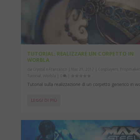
TUTORIAL: REALIZZARE UN CORPETTO IN
WORBLA
da
Crystal e Francesco
|
Mar 21, 2017
|
Cosplayers
,
Propmake
Tutorial
,
Worbla
|
0
|
Tutorial sulla realizzazione di un corpetto generico in w
LEGGI DI PIÙ