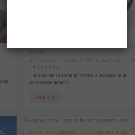
TUTORIAL: PROGETTARE DEI PARABRACCI
FOAM
da
Crystal e Francesco
|
Feb 9, 2017
|
Games
,
Propmaker
,
Tu
r
,
0
|
Tutorial utile su come affrontare la lavorazione di
orbla!
parabraccia generici
LEGGI DI PIÙ
COSPLAY CORNER: I COSTUMI DEL FILM