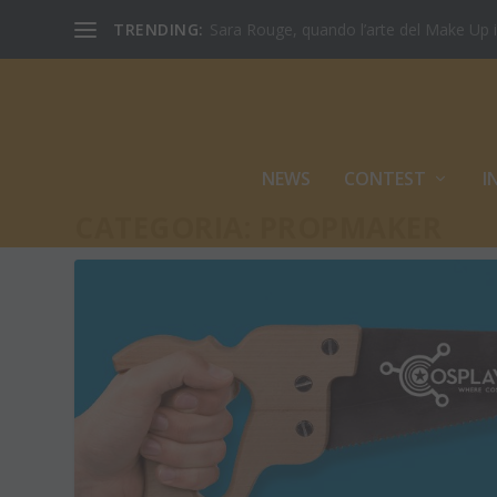
TRENDING:
Sara Rouge, quando l’arte del Make Up inc
NEWS
CONTEST
I
CATEGORIA:
PROPMAKER