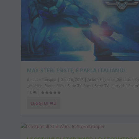
MAX STEEL ESISTE, E PARLA ITALIANO!
da
Luca Morandi
|
Gen 26, 2017
|
Action Figures e Giocattoli
,
C
generico
,
Eventi
,
Film e Serie TV
,
Film e Serie TV
,
Interviste
,
Prop
|
0
|
LEGGI DI PIÙ