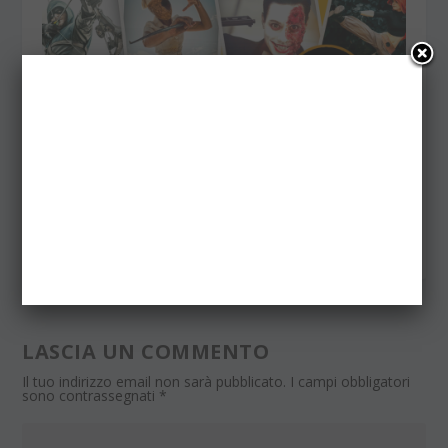
Contest Speciale Romics Autunno 2016: i
vincitori
19 Ottobre 2016
LASCIA UN COMMENTO
Il tuo indirizzo email non sarà pubblicato.
I campi obbligatori
sono contrassegnati
*