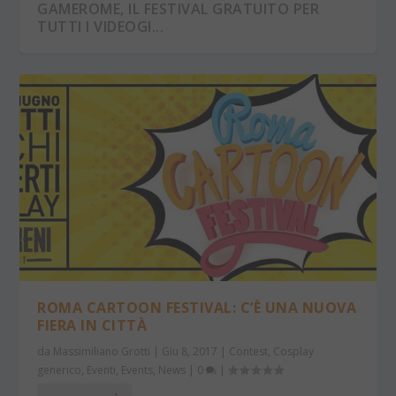
GAMEROME, IL FESTIVAL GRATUITO PER
TUTTI I VIDEOGI...
IL MAGICO MONDO DEL COSPLAY – PARCO
SIGURTÀ
ROMA CARTOON FESTIVAL: C’È UNA NUOVA
FIERA IN CITTÀ
da
Massimiliano Grotti
|
Giu 8, 2017
|
Contest
,
Cosplay
generico
,
Eventi
,
Events
,
News
|
0
|