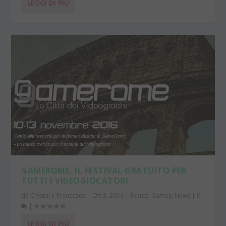
LEGGI DI PIÙ
GAMEROME, IL FESTIVAL GRATUITO PER
TUTTI I VIDEOGIOCATORI
da
Crystal e Francesco
|
Ott 3, 2016
|
Events
,
Games
,
News
|
0
|
LEGGI DI PIÙ