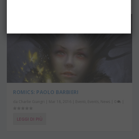
ROMICS: PAOLO BARBIERI
da
Charlie Giangri
|
Mar 18, 2016
|
Eventi
,
Events
,
News
|
0
|
LEGGI DI PIÙ