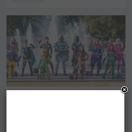
QUANDO LE PRINCIPESSE DISNEY
INCONTRANO STAR WARS
da
Luca Morandi
|
Giu 23, 2016
|
Events
,
Fotografia
,
News
|
0
|
LEGGI DI PIÙ