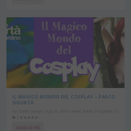
IL MAGICO MONDO DEL COSPLAY – PARCO
SIGURTÀ
da
Charlie Giangri
|
Ago 25, 2016
|
Eventi
,
Events
,
Fotografia
|
0
|
LEGGI DI PIÙ