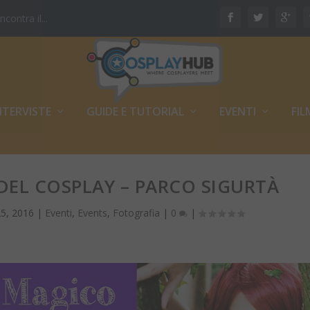
ontra il...
NTERVISTE
GUIDE E TUTORIAL
EVENTI
FIL
EL COSPLAY – PARCO SIGURTÀ
5, 2016
|
Eventi
,
Events
,
Fotografia
|
0
|