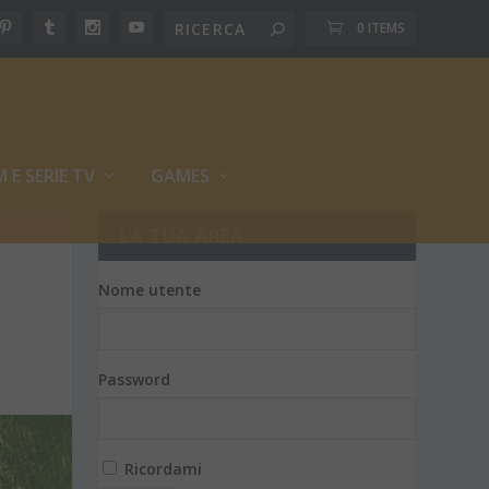
0 ITEMS
M E SERIE TV
GAMES
LA TUA AREA
Nome utente
Password
Ricordami