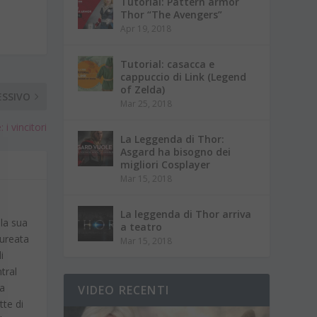
Tutorial: Pattern armor
Thor “The Avengers”
Apr 19, 2018
Tutorial: casacca e
cappuccio di Link (Legend
of Zelda)
ESSIVO
Mar 25, 2018
i vincitori
La Leggenda di Thor:
Asgard ha bisogno dei
migliori Cosplayer
Mar 15, 2018
La leggenda di Thor arriva
 la sua
a teatro
aureata
Mar 15, 2018
i
tral
ba
VIDEO RECENTI
tte di