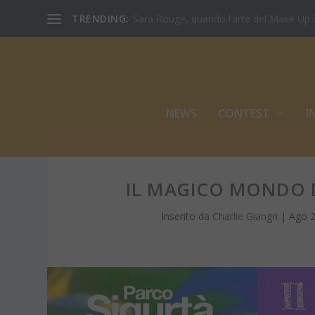
TRENDING:
Sara Rouge, quando l’arte del Make Up inc
NEWS
CONTEST
I
IL MAGICO MONDO D
Inserito da
Charlie Giangri
|
Ago 2