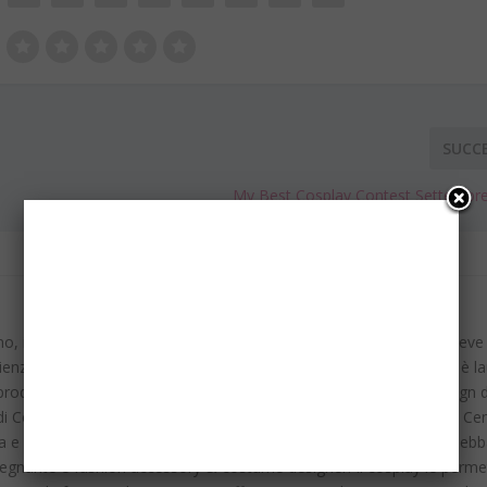
SUCC
My Best Cosplay Contest Settembre: 
no, in giro per il mondo, ama tutto ciò che è diverso e colorato. Deve
enza e cultura pop ai suoi zii paterni. Di formazione scientifica, si è l
rodata, successivamente, ad Architettura dove, nel corso di Design d
 di Costume Design, argomento che approfondirà l'anno dopo alla Cen
isa e pignola, mescola istintivamente le sue conoscenze ovunque deb
insegnante e fashion accessory & costume designer. Il cosplay le perme