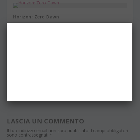
Horizon: Zero Dawn
24 Ottobre 2016
Lo chiamavano Jeeg Robot
26 Aprile 2016
Hunters J – Quando il fumetto steamwestern
incontra il cosplay
16 Novembre 2017
LASCIA UN COMMENTO
Il tuo indirizzo email non sarà pubblicato.
I campi obbligatori
sono contrassegnati
*