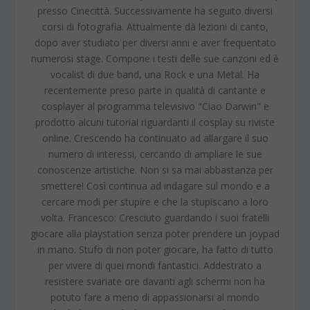
presso Cinecittà. Successivamente ha seguito diversi
corsi di fotografia. Attualmente dà lezioni di canto,
dopo aver studiato per diversi anni e aver frequentato
numerosi stage. Compone i testi delle sue canzoni ed è
vocalist di due band, una Rock e una Metal. Ha
recentemente preso parte in qualità di cantante e
cosplayer al programma televisivo "Ciao Darwin" e
prodotto alcuni tutorial riguardanti il cosplay su riviste
online. Crescendo ha continuato ad allargare il suo
numero di interessi, cercando di ampliare le sue
conoscenze artistiche. Non si sa mai abbastanza per
smettere! Così continua ad indagare sul mondo e a
cercare modi per stupire e che la stupiscano a loro
volta. Francesco: Cresciuto guardando i suoi fratelli
giocare alla playstation senza poter prendere un joypad
in mano. Stufo di non poter giocare, ha fatto di tutto
per vivere di quei mondi fantastici. Addestrato a
resistere svariate ore davanti agli schermi non ha
potuto fare a meno di appassionarsi al mondo