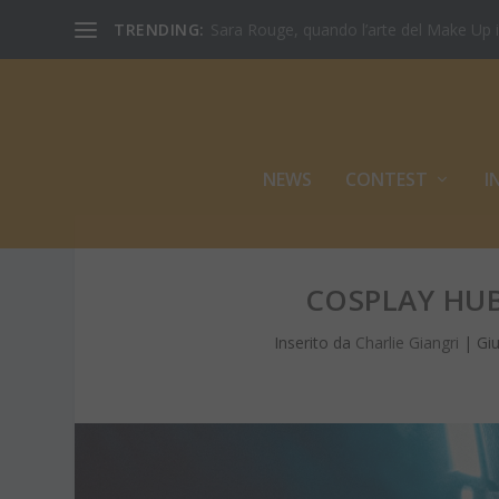
TRENDING:
Sara Rouge, quando l’arte del Make Up inc
NEWS
CONTEST
I
COSPLAY HUB
Inserito da
Charlie Giangri
|
Gi