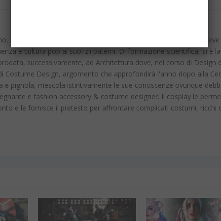
no, in giro per il mondo, ama tutto ciò che è diverso e colorato. Deve
enza e cultura pop ai suoi zii paterni. Di formazione scientifica, si è l
rodata, successivamente, ad Architettura dove, nel corso di Design d
 di Costume Design, argomento che approfondirà l'anno dopo alla Cen
isa e pignola, mescola istintivamente le sue conoscenze ovunque deb
insegnante e fashion accessory & costume designer. Il cosplay le perme
nto e le fornisce il pretesto per affrontare complicati costumi, ricchi 