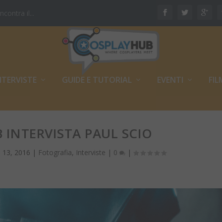
ontra il...
NTERVISTE
GUIDE E TUTORIAL
EVENTI
FIL
 INTERVISTA PAUL SCIO
u 13, 2016
|
Fotografia
,
Interviste
|
0
|