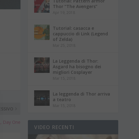
Tutorial: Pattern armor
Thor “The Avengers”
Apr 19, 2018
Tutorial: casacca e
cappuccio di Link (Legend
of Zelda)
Mar 25, 2018
La Leggenda di Thor:
Asgard ha bisogno dei
migliori Cosplayer
Mar 15, 2018
La leggenda di Thor arriva
a teatro
Mar 15, 2018
ESSIVO
e, Day One
VIDEO RECENTI