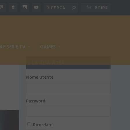
0 ITEMS
M E SERIE TV
GAMES
LA TUA AREA
Nome utente
Password
Ricordami