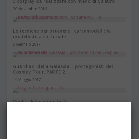
5 cosplay da realizzare con meno di 50 euro
30 Novembre 2016
Le tecniche per ottenere i cartamodelli: la
modellistica sartoriale
5 Gennaio 2017
Guardiani della Galassia: i protagonisti del
Cosplay Tour. PARTE 2
19 Maggio 2017
Voglia di foto (parte 1)
8 Aprile 2016