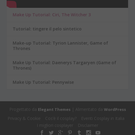
Make Up Tutorial: Ciri, The Witcher 3
Tutorial: tingere il pelo sintetico
Make-up Tutorial: Tyrion Lannister, Game of
Thrones
Make Up Tutorial: Daenerys Targaryen (Game of
Thrones)
Make Up Tutorial: Pennywise
Progettato da
| Alimentato da
Elegant Themes
WordPress
Privacy & Cookie
Cos’è il cosplay?
Eventi Cosplay in Italia
I migliori cosplayer
Disclaimer