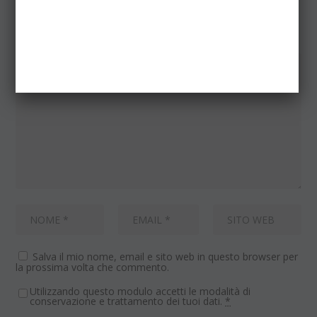
LASCIA UN COMMENTO
Il tuo indirizzo email non sarà pubblicato.
I campi obbligatori
sono contrassegnati
*
Salva il mio nome, email e sito web in questo browser per
la prossima volta che commento.
Utilizzando questo modulo accetti le modalità di
conservazione e trattamento dei tuoi dati.
*